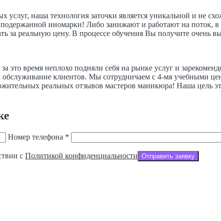
х услуг, наша технология заточки является уникальной и не с
подержанной иномарки! Либо занижают и работают на поток, в 
ть за реальную цену. В процессе обучения Вы получите очень в
за это время неплохо подняли себя на рынке услуг и зарекомен
 обслуживание клиентов. Мы сотрудничаем с 4-мя учебными цент
ложительных реальных отзывов мастеров маникюра! Наша цель эт
ке
Номер телефона *
ствии с
Политикой конфиденциальности
Отправить заявку