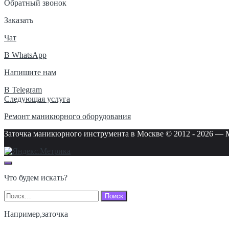
Обратный звонок
Заказать
Чат
В WhatsApp
Напишите нам
В Telegram
Навигация
Следующая услуга
по
Ремонт маникюрного оборудования
записям
Заточка маникюрного инструмента в Москве © 2012 -
2026
—
Что будем искать?
Найти:
Например,
заточка