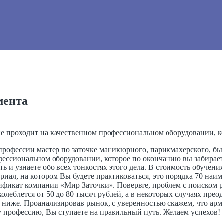
мента
е проходит на качественном профессиональном оборудовании, ко
рофессии мастер по заточке маникюрного, парикмахерского, бы
фессиональном оборудовании, которое по окончанию вы забирает
сть и узнаете обо всех тонкостях этого дела. В стоимость обуче
ериал, на котором Вы будете практиковаться, это порядка 70 на
ификат компании «Мир Заточки». Поверьте, проблем с поиском ра
олеблется от 50 до 80 тысяч рублей, а в некоторых случаях прео
 ниже. Проанализировав рынок, с уверенностью скажем, что арм
 профессию, Вы ступаете на правильный путь. Желаем успехов!