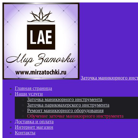
Заточка маникюрного инс
Главная страница
Наши услуги
Заточка маникюрного инструмента
Зaточка пaрикмахерского инструментa
Ремонт маникюрного оборудования
Обучение заточке маникюрного инструмента
Доставка и оплата
Интернет магазин
Контакты